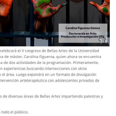
celebrará el V congreso de Bellas Artes de la Universidad
 de máster, Carolina Figueroa, quien ahora se encuentra
cipa de dos actividades de la programación. Primeramente,
 experiencias buscando intersecciones con otros
n el área. Luego expondrá en un formato de divulgación
intervención arteterapéutica con adolescentes privados de
s de diversas áreas de Bellas Artes impartiendo palestras y
 todo el público.