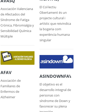
AVASQ
El Col·lectiu
Asociación Valenciana
Obertament és un
de Afectados del
projecte cultural i
Síndrome de Fatiga
artístic que reivindica
Crónica, Fibromialgia y
la bogeria com
Sensibilidad Química
experiència humana
Múltiple
singular
AFAV
ASINDOWNFAV
Asociación de
El objetivo es el
Familiares de
desarrollo integral de
Enfermos de
personas con
Alzheimer
síndrome de Down y
favorecer su plena
inserción