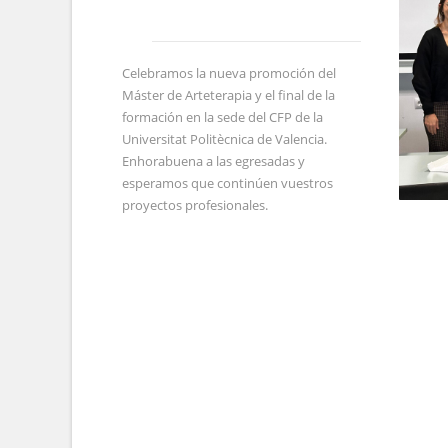
Celebramos la nueva promoción del
Máster de Arteterapia y el final de la
formación en la sede del CFP de la
Universitat Politècnica de Valencia.
Enhorabuena a las egresadas y
esperamos que continúen vuestros
proyectos profesionales.