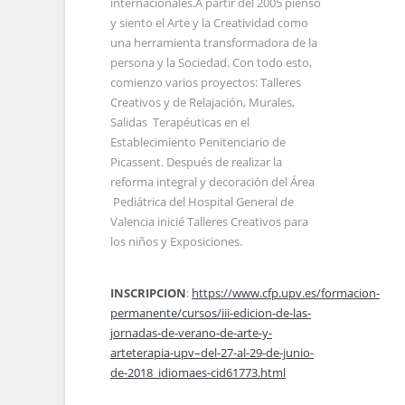
internacionales.A partir del 2005 pienso
y siento el Arte y la Creatividad como
una herramienta transformadora de la
persona y la Sociedad. Con todo esto,
comienzo varios proyectos: Talleres
Creativos y de Relajación, Murales,
Salidas Terapéuticas en el
Establecimiento Penitenciario de
Picassent. Después de realizar la
reforma integral y decoración del Área
Pediátrica del Hospital General de
Valencia inicié Talleres Creativos para
los niños y Exposiciones.
INSCRIPCION
:
https://www.cfp.upv.es/formacion-
permanente/cursos/iii-edicion-de-las-
jornadas-de-verano-de-arte-y-
arteterapia-upv–del-27-al-29-de-junio-
de-2018_idiomaes-cid61773.html