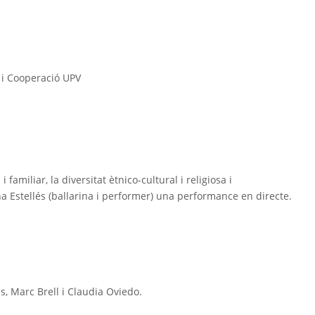
l i Cooperació UPV
 familiar, la diversitat ètnico-cultural i religiosa i
na Estellés (ballarina i performer) una performance en directe.
s, Marc Brell i Claudia Oviedo.