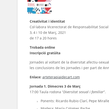
Creativitat i identitat
Col·labora Vicerectorat de Responsabilitat Socia
3, 4 i 10 de Març, 2021
de 17 a 20 hores
Trobada online
Inscripció gratüita
Jornades al voltant de la diversitat afectiu-sexual i
les conclusions de les jornades i per part de An
Enlace:
arteterapiaidecart.com
Jornada 1. Dimecres 3 de Març
17:00 Taula rodona “
Diversitat sexual i familiar
”.
Ponents: Ricardo Rubio Clarí, Pepe Miralle
Modera: María Colomer Pache.