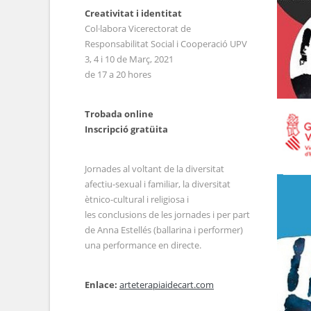
Creativitat i identitat
Col·labora Vicerectorat de
Responsabilitat Social i Cooperació UPV
3, 4 i 10 de Març, 2021
de 17 a 20 hores
Trobada online
Inscripció gratüita
Jornades al voltant de la diversitat
afectiu-sexual i familiar, la diversitat
ètnico-cultural i religiosa i
les conclusions de les jornades i per part
de Anna Estellés (ballarina i performer)
una performance en directe.
Enlace:
arteterapiaidecart.com