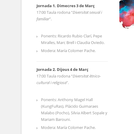
Jornada 1. Dimecres 3 de Març
17:00 Taula rodona “
Diversitat sexual i
familiar
”.
Ponents: Ricardo Rubio Clarí, Pepe
Miralles, Marc Brell i Claudia Oviedo.
Modera: María Colomer Pache.
Jornada 2. Dijous 4 de Març
17:00 Taula rodona “
Diversitat ètnico-
cultural i religiosa
”.
Ponents: Anthony Magel Hall
(KungFuRas), Plácido Guimaraes
Malabo (Pocho), Silvia Albert Sopale y
Mariam Barouni.
Modera: María Colomer Pache.