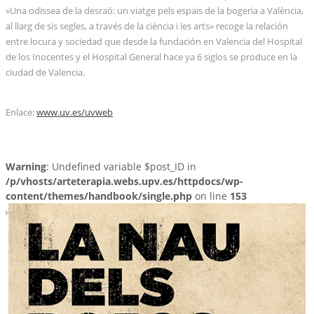
«Una odissea de la desraó: un viatge pels espais de la bogeria a València,
al llarg de sis segles, a través de la ciència i les arts» recoge la relación
entre locura y sociedad que desde la fundación en Valencia del Hospital
de los Inocentes y el Hospital General hace ya 6 siglos se produce en la
ciudad de Valencia.
Enlace:
www.uv.es/uvweb
Warning
: Undefined variable $post_ID in
/p/vhosts/arteterapia.webs.upv.es/httpdocs/wp-
content/themes/handbook/single.php
on line
153