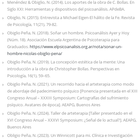
Menéndez & Obiglio, N. (2014). Los aportes de la obra de C. Bollas. En
Siglo XXI: Herramientas y dispositivos del psicoanálisis. APdeBA.
Obiglio, N. (2015). Entrevista a Michael Eigen-El hálito de la Fe. Revista
de Psicología, 11(21), 79-82.
Obiglio Peña, N. (2018). Soñar un hombre. Psicoanálisis Ayer y Hoy
(Núm. 18). Asociación Escuela Argentina de Psicoterapia para
Graduados.
https://www.elpsicoanalisis.org.ar/nota/sonar-un-
hombre-nicolas-obiglio-pena/
Obiglio Peña, N. (2019). La concepción estética de la mente: Una
introducción a la obra de Christopher Bollas. Perspectivas en
Psicología, 16(1), 59–65.
Obiglio Peña, N. (2021). Un recorrido hacia el arteterapia como modo
de abordaje del padecimiento psíquico [Ponencia presentada en el XIII
Congreso Anual – XXXIII Symposium: Cartografías del sufrimiento
psíquico. Avatares de época]. AEAPG, Buenos Aires
Obiglio Peña, N. (2024). Taller de arteterapia [Taller presentado en el
XVI Congreso Anual – XXXVI Symposium: ¿Señal de lo actual?]. AEAPG,
Buenos Aires
Obligio Peña, N. (2023). Un Winnicott para mi. Clínica e Investigación