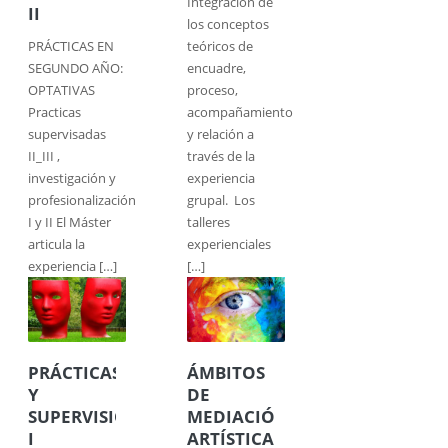
Integración de
II
los conceptos
PRÁCTICAS EN
teóricos de
SEGUNDO AÑO:
encuadre,
OPTATIVAS
proceso,
Practicas
acompañamiento
supervisadas
y relación a
II_III ,
través de la
investigación y
experiencia
profesionalización
grupal. Los
I y II El Máster
talleres
articula la
experienciales
experiencia […]
[…]
PRÁCTICAS
ÁMBITOS
Y
DE
SUPERVISIÓN
MEDIACIÓN
I
ARTÍSTICA