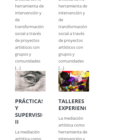
herramienta de
herramienta de
intervención y
intervención y
de
de
transformación
transformación
social a través
social a través
de proyectos
de proyectos
artísticos con
artísticos con
grupos y
grupos y
comunidades
comunidades
[…]
[…]
PRÁCTICAS
TALLERES
Y
EXPERIENCIALES
SUPERVISIÓN
La mediación
II
artística como
La mediación
herramienta de
artística como
intervención y