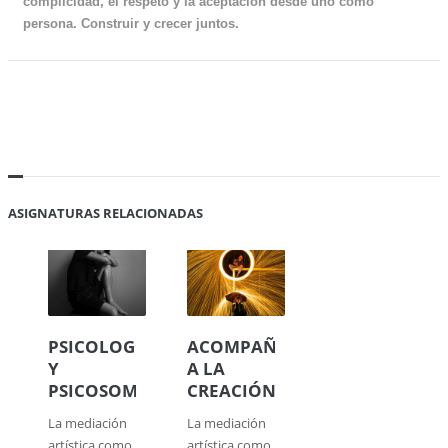
complicidad, el respeto y la aceptación desde uno como
persona. Construir y crecer juntos.
ASIGNATURAS RELACIONADAS
PSICOLOGÍA
ACOMPAÑAR
Y
A LA
PSICOSOMÁTICA
CREACIÓN
La mediación
La mediación
artística como
artística como