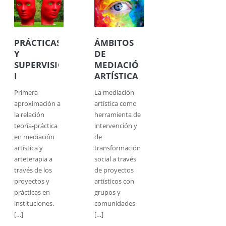
PRÁCTICAS
ÁMBITOS
Y
DE
SUPERVISIÓN
MEDIACIÓN
I
ARTÍSTICA
Primera
La mediación
aproximación a
artística como
la relación
herramienta de
teoría-práctica
intervención y
en mediación
de
artística y
transformación
arteterapia a
social a través
través de los
de proyectos
proyectos y
artísticos con
prácticas en
grupos y
instituciones.
comunidades
[…]
[…]