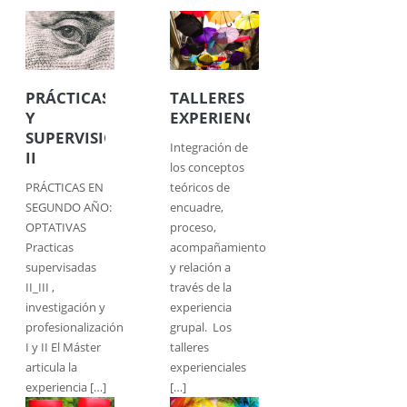
PRÁCTICAS
TALLERES
Y
EXPERIENCIALES
SUPERVISIÓN
Integración de
II
los conceptos
PRÁCTICAS EN
teóricos de
SEGUNDO AÑO:
encuadre,
OPTATIVAS
proceso,
Practicas
acompañamiento
supervisadas
y relación a
II_III ,
través de la
investigación y
experiencia
profesionalización
grupal. Los
I y II El Máster
talleres
articula la
experienciales
experiencia […]
[…]