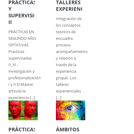
PRÁCTICAS
TALLERES
Y
EXPERIENCIALES
SUPERVISIÓN
Integración de
II
los conceptos
PRÁCTICAS EN
teóricos de
SEGUNDO AÑO:
encuadre,
OPTATIVAS
proceso,
Practicas
acompañamiento
supervisadas
y relación a
II_III ,
través de la
investigación y
experiencia
profesionalización
grupal. Los
I y II El Máster
talleres
articula la
experienciales
experiencia […]
[…]
PRÁCTICAS
ÁMBITOS