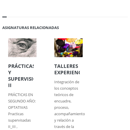
ASIGNATURAS RELACIONADAS
PRÁCTICAS
TALLERES
Y
EXPERIENCIALES
SUPERVISIÓN
Integración de
II
los conceptos
PRÁCTICAS EN
teóricos de
SEGUNDO AÑO:
encuadre,
OPTATIVAS
proceso,
Practicas
acompañamiento
supervisadas
y relación a
II_III ,
través de la