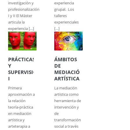
investigación y
experiencia
profesionalización
grupal. Los
I y II El Máster
talleres
articula la
experienciales
experiencia […]
[…]
PRÁCTICAS
ÁMBITOS
Y
DE
SUPERVISIÓN
MEDIACIÓN
I
ARTÍSTICA
Primera
La mediación
aproximación a
artística como
la relación
herramienta de
teoría-práctica
intervención y
en mediación
de
artística y
transformación
arteterapia a
social a través