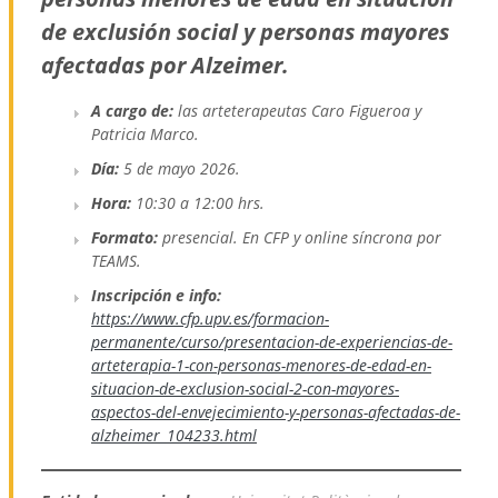
de exclusión social y personas mayores
afectadas por Alzeimer.
A cargo de:
las arteterapeutas Caro Figueroa y
Patricia Marco.
Día:
5 de mayo 2026.
Hora:
10:30 a 12:00 hrs.
Formato:
presencial. En CFP y online síncrona por
TEAMS.
Inscripción e info:
https://www.cfp.upv.es/formacion-
permanente/curso/presentacion-de-experiencias-de-
arteterapia-1-con-personas-menores-de-edad-en-
situacion-de-exclusion-social-2-con-mayores-
aspectos-del-envejecimiento-y-personas-afectadas-de-
alzheimer_104233.html