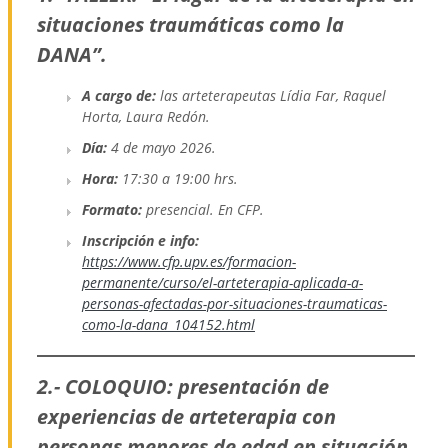
situaciones traumáticas como la
DANA”.
A cargo de:
las arteterapeutas Lídia Far, Raquel
Horta, Laura Redón.
Día:
4 de mayo 2026.
Hora:
17:30 a 19:00 hrs.
Formato:
presencial. En CFP.
Inscripción e info:
https://www.cfp.upv.es/formacion-
permanente/curso/el-arteterapia-aplicada-a-
personas-afectadas-por-situaciones-traumaticas-
como-la-dana_104152.html
2.- COLOQUIO: presentación de
experiencias de arteterapia con
personas menores de edad en situación